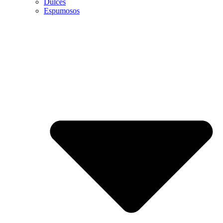
Dulces
Espumosos