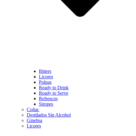
Bitters
Licores
Pulpas
Ready to Drink
Ready to Serve
Refrescos
Siropes
Coñac
Destilados Sin Alcohol
Ginebra
Licores