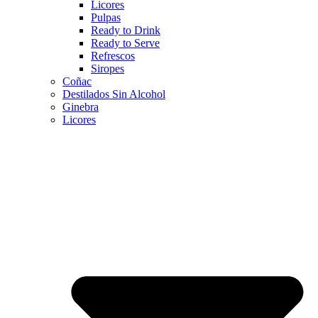
Licores
Pulpas
Ready to Drink
Ready to Serve
Refrescos
Siropes
Coñac
Destilados Sin Alcohol
Ginebra
Licores