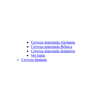
Cerveza importada Alemania
Cerveza importada Bélgica
Cerveza importada Inglaterra
Ver todas
Cerveza limitada