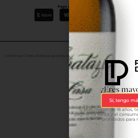
Pago seguro
© Premium Drinks. Todos los derechos reservados. Desarrollado
Advanze
¿Eres mayo
Sí, tengo má
Si eres menor de 18 años, 
página. La venta y el consumo
prohibidos para 