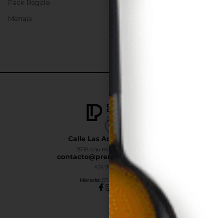
Pack Regalo
Menaje
Calle Las Adelfas Nº6-B
35118 Agüimes, Las Palmas
contacto@premiumdrinks.es
928 754 363
Horar
io:
07:00h a 15:00h