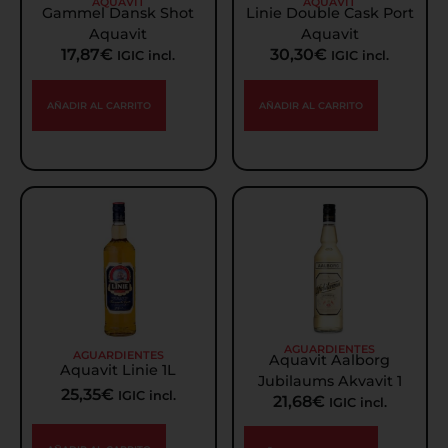
AQUAVIT
AQUAVIT
Gammel Dansk Shot
Linie Double Cask Port
Aquavit
Aquavit
17,87
€
30,30
€
IGIC incl.
IGIC incl.
AÑADIR AL CARRITO
AÑADIR AL CARRITO
AGUARDIENTES
AGUARDIENTES
Aquavit Aalborg
Aquavit Linie 1L
Jubilaums Akvavit 1
25,35
€
IGIC incl.
21,68
€
IGIC incl.