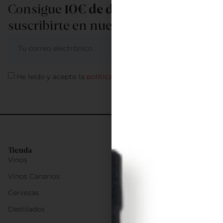
Consigue
10€ de descuento
al
suscribirte en nuestra newsletter
ME APUNTO
He leído y acepto la
política de privacidad
Tienda
Vinos
Vinos Canarios
Cervezas
Destilados