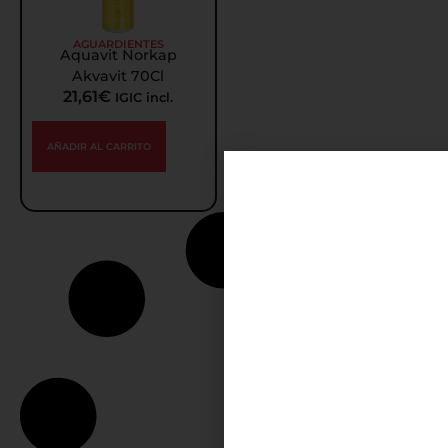
AGUARDIENTES
Aquavit Norkap
Akvavit 70Cl
21,61
€
IGIC incl.
AÑADIR AL CARRITO