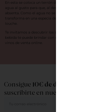
En esta se coloca un terrón de azúcar al que se le echa
agua al gusto para que, al deshacerse, caiga sobre la
absenta. Como el agua no se diluye en esta bebida, se
transforma en una especia de esencia lechosa llamada
louche.
Te invitamos a descubrir los secretos que esta deliciosa
bebida te puede brindar con nuestra amplia selección de
vinos de venta online.
Consigue
10€ de descuento
al
suscribirte en nuestra newsletter
ME APUNTO