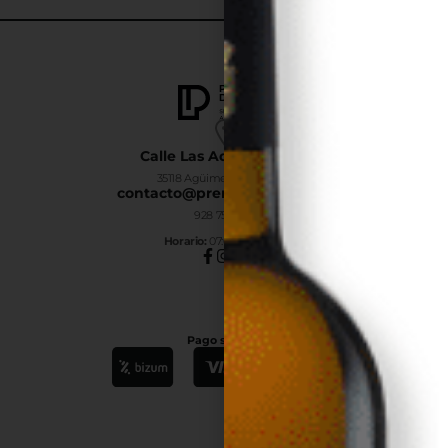
Calle Las Adelfas Nº6-B
35118 Agüimes, Las Palmas
contacto@premiumdrinks.es
928 754 363
Horar
io:
07:00h a 15:00h
Pago seguro