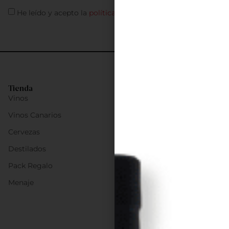
He leído y acepto la
política de privacidad
Tienda
Vinos
Vinos Canarios
Cervezas
Destilados
Pack Regalo
Menaje