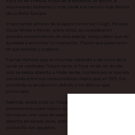
XIX y XX en Francia, musa de la bohemia, se asoció al
movimiento bohemio y más tarde a la versión más festiva
de La Belle Èpoque.
Importantes artistas de la época como Van Gogh, Picasso,
Oscar Wilde o Monet, entre otros, se consideraron
grandes consumidores de esta bebida. Aseguraban que les
ayudaba a encontrar la inspiración. Pasión que plasmaron
en sus novelas y cuadros.
Fue tan famosa que en muchos cabarets a las cinco de la
tarde se celebraba l’heure verte, la hora verde, en donde
solo se bebía absenta o Hada Verde, nombre por el que era
conocida entre sus consumidores. Hasta que, en 1915, fue
prohibida su producción debido a los delirios que
provocaba.
Además, existe todo un ritual en torno a esta bebida,
precisamente para reducir su elevada graduación. Es
servida en una copa de base esférica, para contener la
absenta en estado puro, sobre la que se sitúa una
cucharilla con agujeros.