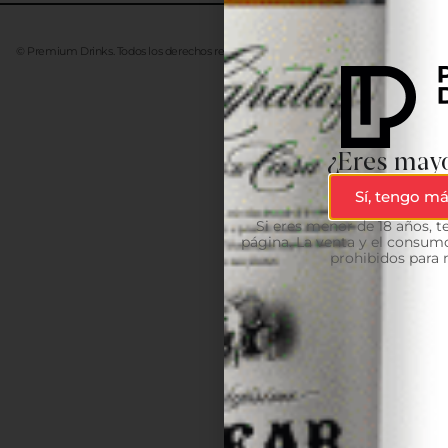
© Premium Drinks. Todos los derechos reservados. Desarrollado
Advanze
¿Eres mayo
Sí, tengo má
Si eres menor de 18 años, 
página. La venta y el consumo
prohibidos para 