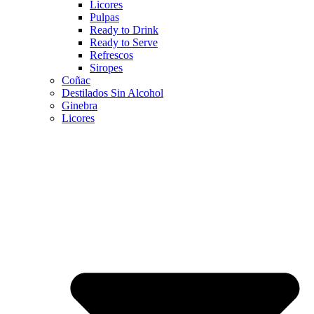
Licores
Pulpas
Ready to Drink
Ready to Serve
Refrescos
Siropes
Coñac
Destilados Sin Alcohol
Ginebra
Licores