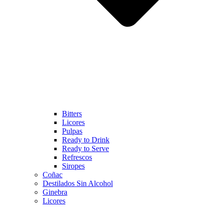
Bitters
Licores
Pulpas
Ready to Drink
Ready to Serve
Refrescos
Siropes
Coñac
Destilados Sin Alcohol
Ginebra
Licores