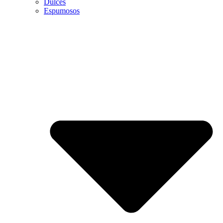
Dulces
Espumosos