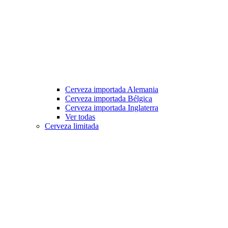
Cerveza importada Alemania
Cerveza importada Bélgica
Cerveza importada Inglaterra
Ver todas
Cerveza limitada