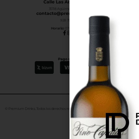
Calle Las Adelfas Nº6-B
35118 Agüimes, Las Palmas
contacto@premiumdrinks.es
928 754 363
Horar
io:
07:00h a 15:00h
Pago seguro
© Premium Drinks. Todos los derechos reservados. Desarrollado
Advanze