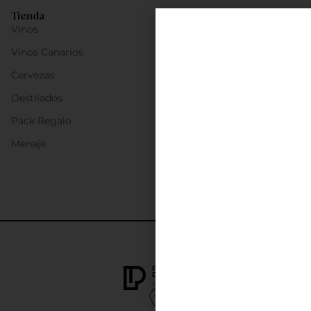
Tienda
Vinos
Vinos Canarios
Cervezas
Destilados
Pack Regalo
Menaje