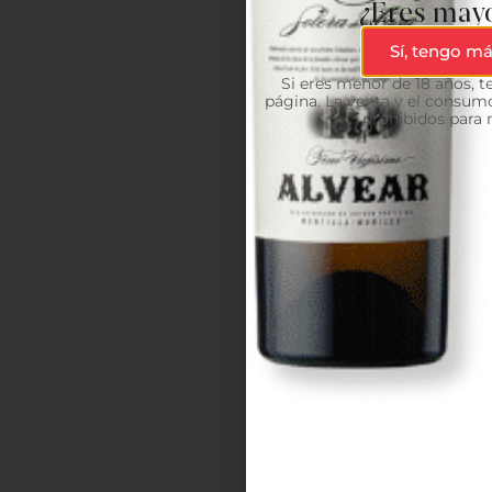
¿Eres mayo
Sí, tengo má
Si eres menor de 18 años, 
página. La venta y el consumo
prohibidos para 